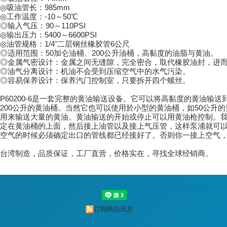
◎吸油管长：985mm
◎工作温度：-10～50℃
◎输入气压：90～110PSI
◎输出压力：5400～6600PSI
◎油管规格：1/4"二层钢丝橡胶管6公尺
◎适用范围：50加仑油桶、200公升油桶，高黏度的油脂与黄油。
◎金属气密设计：金属之间无缝隙，完全密合，取代橡胶油封，进
◎油气分离设计：机油不会受到压缩空气中的水气污染。
◎容易保养设计：保养汽门控制室，只要拆开四个螺丝。
P60200-6是一套完整的黄油输送设备。它可以将高黏度的黄油输送到
200公升的黄油桶。当然它也可以使用於小型的黄油桶，如50公升的黄
用来输送大量的黄油。黄油输送的开始或停止可以用黄油枪控制。
定在黄油桶的上面，然后接上油管以及接上气压管，这样泵浦就可
空气的时候必须确定出口的管线都已经接好了。否则你一接上空气
台湾制造，品质保证，工厂直营，价格实在，寻找全球经销商。
订阅商品讯息