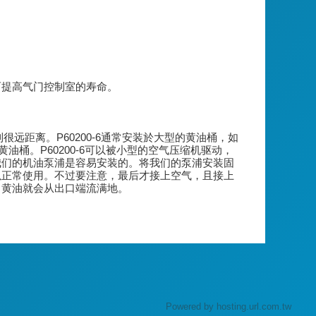
而提高气门控制室的寿命。
很远距离。P60200-6通常安装於大型的黄油桶，如
油桶。P60200-6可以被小型的空气压缩机驱动，
我们的机油泵浦是容易安装的。将我们的泵浦安装固
以正常使用。不过要注意，最后才接上空气，且接上
，黄油就会从出口端流满地。
Powered by hosting.url.com.tw